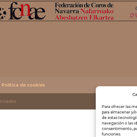
Política de cookies
G
servados
Para ofrecer las m
para almacenar y/o
de estas tecnolog
navegación o las id
consentimiento, pu
funciones.