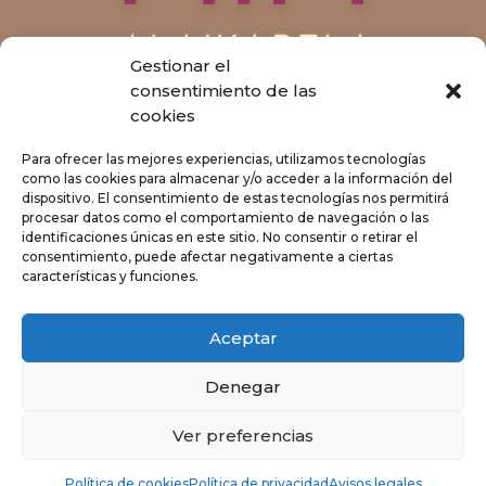
Gestionar el
consentimiento de las
cookies
Para ofrecer las mejores experiencias, utilizamos tecnologías
como las cookies para almacenar y/o acceder a la información del
dispositivo. El consentimiento de estas tecnologías nos permitirá
procesar datos como el comportamiento de navegación o las
identificaciones únicas en este sitio. No consentir o retirar el
consentimiento, puede afectar negativamente a ciertas
características y funciones.
Aceptar
Avisos legales
Política de privacidad
Política de cookies
Denegar
Ver preferencias
Alaikapela | © 2025 Todos los derechos
reservados
Política de cookies
Política de privacidad
Avisos legales